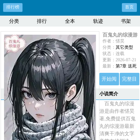
排行榜
首页
分类
排行
全本
轨迹
书架
百鬼丸的综漫游
作者：愖旲
分类：
其它类型
状态：连载
更新：2026-07-21
最新：
第7章 送死
开始阅
完整目
读
录
小说简介
百鬼丸的综漫
游是由作者愖旲
著,免费提供百鬼
丸的综漫游最新
清爽干净的文字